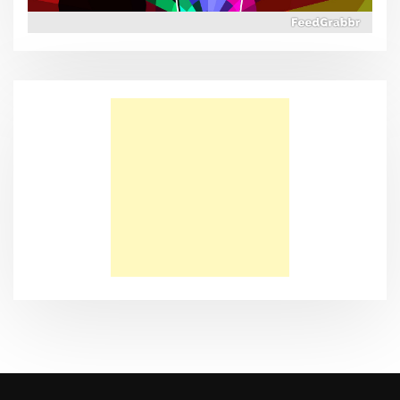
आपके विचारों मे ताकत है। आपके शब्दों मे अद्भुत शक्ति है। इसलिए सावधान रहिए कि
आप क्या सोचते है औऱ क्या बोलते हैं? “जीभ के वश मे मृत्यु औऱ जीवन दोनों हैं”।
(नीतिवचन 18: 21)
The Way of Life New Delhi CR Park Church
गलातियोंके लिए पत्र