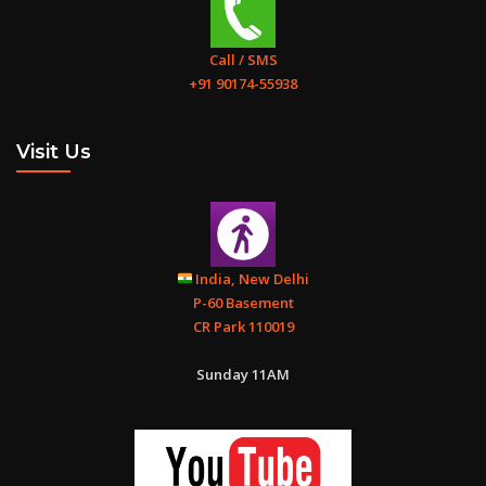
Call / SMS
+91 90174-55938
आपको यह साबित करने के लिए अनावश्यक जोखिम उठाने की ज़रूरत नहीं कि आप
Visit Us
सचमुच कौन हैं। “तुम प्रभु अपने परमेश्वर की परीक्षा न लेना।” (मत्ती 4: 7)
India, New Delhi
P-60 Basement
New Delhi Siraspur Church
CR Park 110019
Sunday 11AM
कलस्सियोंके लिए पत्र